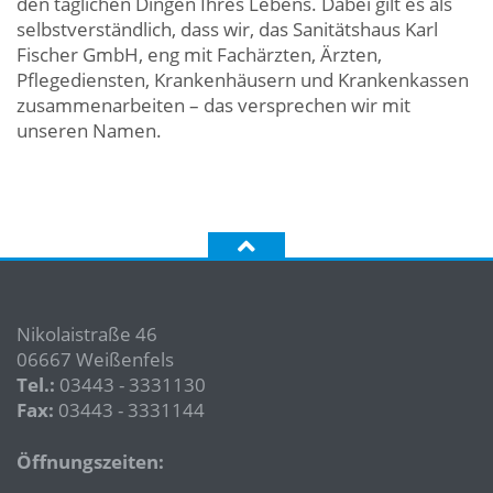
den täglichen Dingen Ihres Lebens. Dabei gilt es als
selbstverständlich, dass wir, das Sanitätshaus Karl
Fischer GmbH, eng mit Fachärzten, Ärzten,
Pflegediensten, Krankenhäusern und Krankenkassen
zusammenarbeiten – das versprechen wir mit
unseren Namen.
Nikolaistraße 46
06667 Weißenfels
Tel.:
03443 - 3331130
Fax:
03443 - 3331144
Öffnungszeiten: